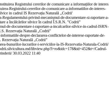
instituirea Registrului cererilor de comunicare a informațiilor de interes
irea-Registrului-cererilor-de-comunicare-a-informatiilor-de-interes-
vice in cadrul IS Rezervația Naturală ,,Codrii'
a-Regulamentului-privind-mecanismul-de-documentare-si-raportare-a-
e a încălcărilor silvice în cadrul Î.S.R.N. ”Codrii”
l-de-documentare-i-raportare-a-incalcarilor-silvice-in-cadrul-ISRN-
I.S. Rezervația Naturală „Codrii"
rmatiile-despre-declararea-conflictelor-de-interese-raportate-de-
.S. Rezervația Naturală „Codrii”
-bunurilor-lucrarilor-i-serviciilor-la-IS-Rezervatia-Naturala-Codrii/
/codrii.silvicultura.md/libview.php?l=ro&idc=178&id=452&t=/Cadrul-
rinderii/
30.03.2022 11:40