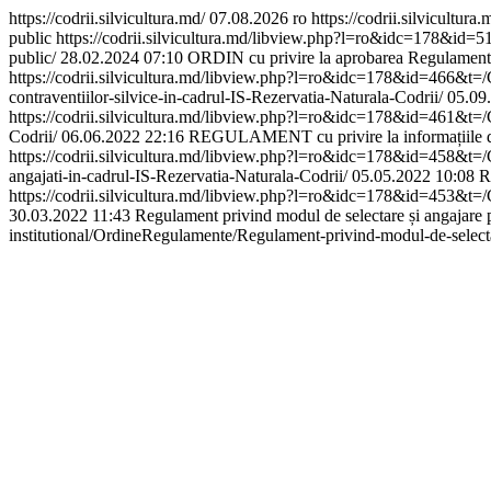
https://codrii.silvicultura.md/
07.08.2026
ro
https://codrii.silvicultura.
public
https://codrii.silvicultura.md/libview.php?l=ro&idc=178&id=517
public/
28.02.2024 07:10
ORDIN cu privire la aprobarea Regulamentulu
https://codrii.silvicultura.md/libview.php?l=ro&idc=178&id=466&t=
contraventiilor-silvice-in-cadrul-IS-Rezervatia-Naturala-Codrii/
05.09
https://codrii.silvicultura.md/libview.php?l=ro&idc=178&id=461&t=/C
Codrii/
06.06.2022 22:16
REGULAMENT cu privire la informațiile despr
https://codrii.silvicultura.md/libview.php?l=ro&idc=178&id=458&t=/
angajati-in-cadrul-IS-Rezervatia-Naturala-Codrii/
05.05.2022 10:08
R
https://codrii.silvicultura.md/libview.php?l=ro&idc=178&id=453&t=/Ca
30.03.2022 11:43
Regulament privind modul de selectare și angajare pe
institutional/OrdineRegulamente/Regulament-privind-modul-de-selectare