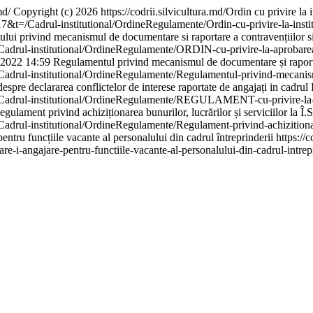
md/
Copyright (c) 2026 https://codrii.silvicultura.md/
Ordin cu privire la 
&t=/Cadrul-institutional/OrdineRegulamente/Ordin-cu-privire-la-institu
i privind mecanismul de documentare si raportare a contravențiilor sil
/Cadrul-institutional/OrdineRegulamente/ORDIN-cu-privire-la-aprobare
.2022 14:59
Regulamentul privind mecanismul de documentare și raportar
adrul-institutional/OrdineRegulamente/Regulamentul-privind-mecanismu
e declararea conflictelor de interese raportate de angajați in cadrul 
Cadrul-institutional/OrdineRegulamente/REGULAMENT-cu-privire-la-info
egulament privind achiziționarea bunurilor, lucrărilor și serviciilor la Î
drul-institutional/OrdineRegulamente/Regulament-privind-achizitionarea
ntru funcțiile vacante al personalului din cadrul întreprinderii
https:/
-i-angajare-pentru-functiile-vacante-al-personalului-din-cadrul-intrep