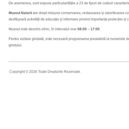
De asemenea, sunt expuse particularitățile a 23 de tipuri de cuiburi caracteris
Muzeul Naturii
are drept misiune conservarea, restaurarea și valorificarea cole
desfășoară activități de educație și informare privind importanța protecției și co
Muzeul este deschis zilnic, în intervalul orar
08:00 – 17:00
.
Pentru vizitare ghidată, este necesară programarea prealabilă la numerele d
ghidului.
Copyright © 2026 Toate Drepturile Rezervate.