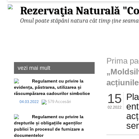
Rezervaţia Naturală "Co
Omul poate stăpâni natura cât timp ține seama d
Prima pa
vezi mai mult
„Moldsil
acțiunil
Regulament cu privire la
evidența, păstrarea, utilizarea și
răscumpărarea cadourilor simbolice
15
Pla
579 Accesări
04.03.2022
ent
02.2022
acț
Regulament cu privire la
drepturile și obligațiile agenților
se
publici în procesul de furnizare a
documentelor