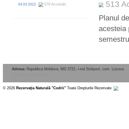
513 A
570 Accesări
04.03.2022
Planul de
acesteia 
semestru
Adresa:
Republica Moldova, MD 3721, r-nul Strășeni, com. Lozova
actualizat la: 08.08.2026
© 2026
Rezervaţia Naturală "Codrii"
Toate Drepturile Rezervate.