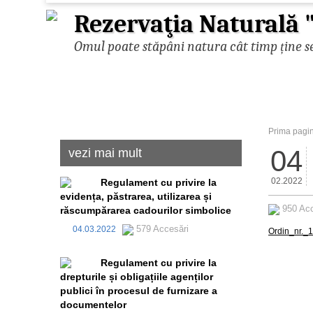
Rezervaţia Naturală 
Omul poate stăpâni natura cât timp ține se
Prima pagi
04
vezi mai mult
02.2022
Regulament cu privire la
evidența, păstrarea, utilizarea și
950 Ac
răscumpărarea cadourilor simbolice
579 Accesări
04.03.2022
Ordin_nr._1
Regulament cu privire la
drepturile și obligațiile agenților
publici în procesul de furnizare a
documentelor