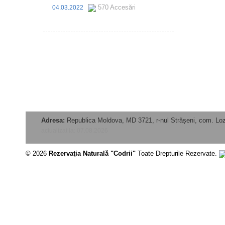
570 Accesări
04.03.2022
Adresa:
Republica Moldova, MD 3721, r-nul Strășeni, com. Lo
actualizat la: 07.08.2026
© 2026
Rezervaţia Naturală "Codrii"
Toate Drepturile Rezervate.