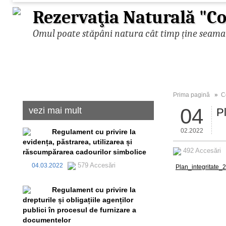
Rezervaţia Naturală "Co
Omul poate stăpâni natura cât timp ține seama d
Prima pagină
»
C
04
vezi mai mult
P
02.2022
Regulament cu privire la
evidența, păstrarea, utilizarea și
492 Accesări
răscumpărarea cadourilor simbolice
579 Accesări
04.03.2022
Plan_integritate_
Regulament cu privire la
drepturile și obligațiile agenților
publici în procesul de furnizare a
documentelor