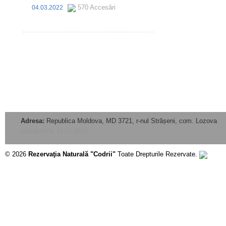
570 Accesări
04.03.2022
Adresa:
Republica Moldova, MD 3721, r-nul Strășeni, com. Lozova
actualizat la: 31.07.2026
© 2026
Rezervaţia Naturală "Codrii"
Toate Drepturile Rezervate.