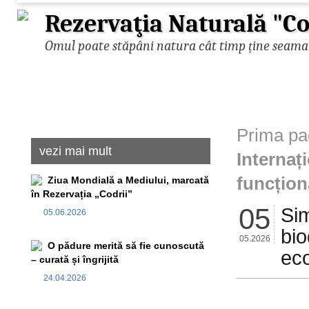
Rezervaţia Naturală "Co
Omul poate stăpâni natura cât timp ține seama d
Prima pa
vezi mai mult
Internaț
funcțion
Ziua Mondială a Mediului, marcată
în Rezervația „Codrii”
05
Sim
05.06.2026
bio
05.2026
O pădure merită să fie cunoscută
eco
– curată și îngrijită
24.04.2026