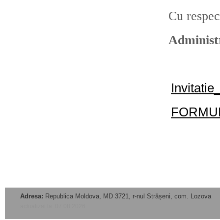
Cu respec
Administr
Invitati
FORMUL
Adresa:
Republica Moldova, MD 3721, r-nul Strășeni, com. Lozova
actualizat la: 07.08.2026