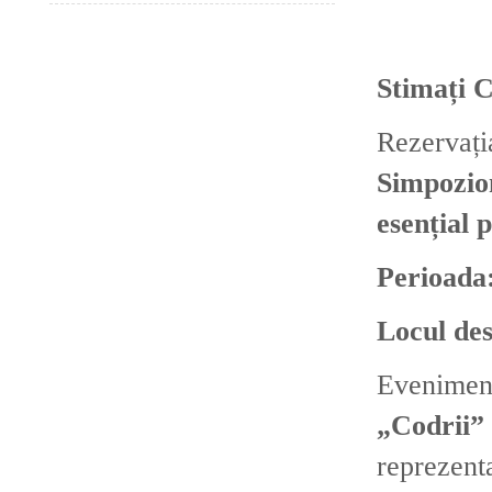
Stimați C
Rezervaț
Simpozion
esențial 
Perioada
Locul des
Eveniment
„Codrii”
reprezenta