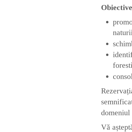
Obiective
promov
naturi
schimb
ident
forest
consol
Rezervați
semnifica
domeniul c
Vă așteptă