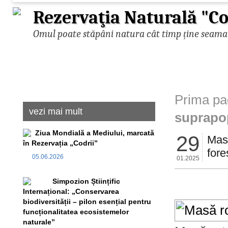
Rezervaţia Naturală "Co
Omul poate stăpâni natura cât timp ține seama d
Prima pa
vezi mai mult
suprapop
Ziua Mondială a Mediului, marcată
29
Masă
în Rezervația „Codrii”
fore
05.06.2026
01.2025
Simpozion Științific
Internațional: „Conservarea
biodiversității – pilon esențial pentru
funcționalitatea ecosistemelor
naturale”