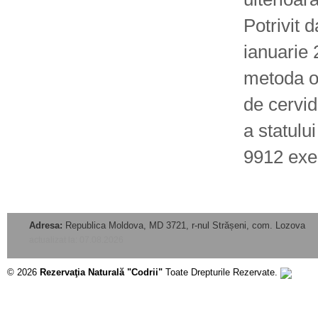
Potrivit 
ianuarie 2
metoda ob
de cervid
a statulu
9912 exe
Adresa:
Republica Moldova, MD 3721, r-nul Strășeni, com. Lozova
actualizat la: 07.08.2026
© 2026
Rezervaţia Naturală "Codrii"
Toate Drepturile Rezervate.