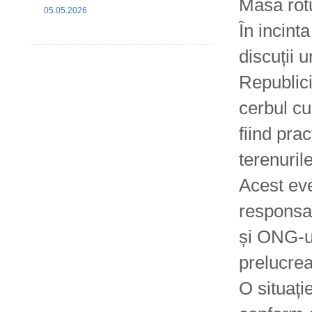
Masă rotu
05.05.2026
În incint
discuții 
Republici
cerbul cu
fiind pra
terenuril
Acest eve
responsab
și ONG-ur
prelucrea
O situație