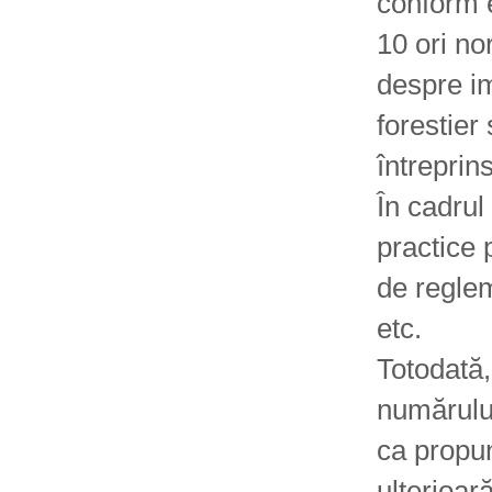
conform e
10 ori no
despre im
forestier
întreprin
În cadrul
practice 
de reglem
etc.
Totodată,
numărulu
ca propun
ulterioară