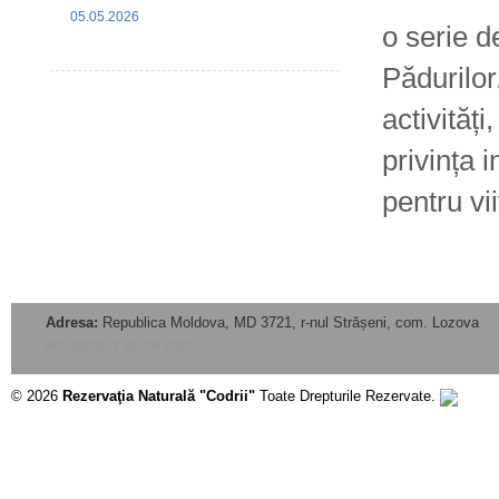
05.05.2026
o serie de
Pădurilor
activităț
privința 
pentru vii
Adresa:
Republica Moldova, MD 3721, r-nul Strășeni, com. Lozova
actualizat la: 08.08.2026
© 2026
Rezervaţia Naturală "Codrii"
Toate Drepturile Rezervate.