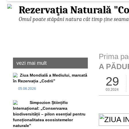
Rezervaţia Naturală "Co
Omul poate stăpâni natura cât timp ține seama d
Prima pa
vezi mai mult
A PĂDUR
Ziua Mondială a Mediului, marcată
29
în Rezervația „Codrii”
05.06.2026
03.2024
Simpozion Științific
Internațional: „Conservarea
biodiversității – pilon esențial pentru
funcționalitatea ecosistemelor
naturale”