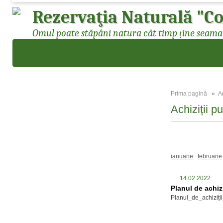
Rezervaţia Naturală "Co
Omul poate stăpâni natura cât timp ține seama d
Prima pagină
»
A
Achiziții p
Toate
2026
ianuarie
februarie
14.02.2022
Planul de achiz
Planul_de_achiziți