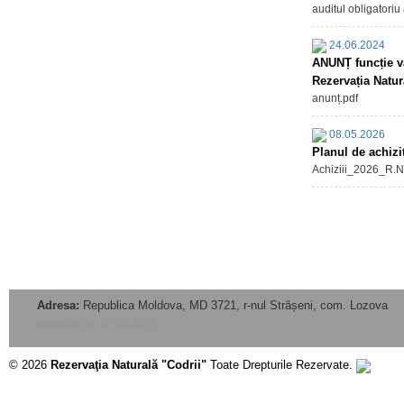
auditul obligatoriu
24.06.2024
ANUNȚ funcție va
Rezervația Natur
anunț.pdf
08.05.2026
Planul de achiziț
Achiziii_2026_R.N.
Adresa:
Republica Moldova, MD 3721, r-nul Strășeni, com. Lozova
actualizat la: 07.08.2026
© 2026
Rezervaţia Naturală "Codrii"
Toate Drepturile Rezervate.