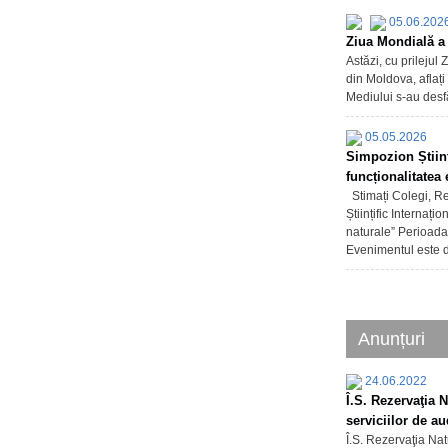
05.06.202
Ziua Mondială a 
Astăzi, cu prilejul 
din Moldova, aflați 
Mediului s-au desfă
05.05.2026
Simpozion Științ
funcționalitatea
Stimați Colegi, Rez
Științific Internaț
naturale” Perioada
Evenimentul este d
Anunțuri
24.06.2022
Î.S. Rezervaţia N
serviciilor de au
Î.S. Rezervaţia Natu