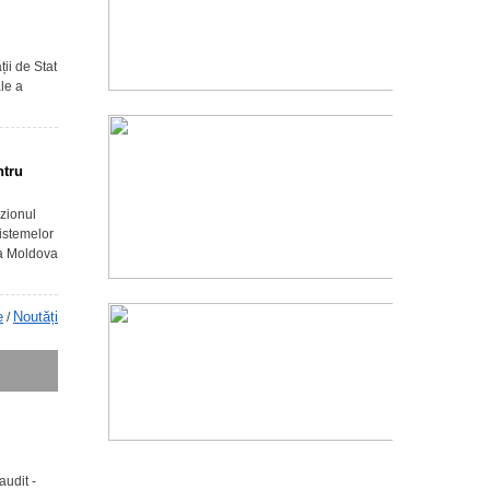
ții de Stat
ale a
ntru
ozionul
sistemelor
ca Moldova
e
Noutăți
/
audit -