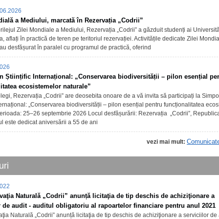
06.2026
ială a Mediului, marcată în Rezervația „Codrii”
prilejul Zilei Mondiale a Mediului, Rezervația „Codrii” a găzduit studenți ai Universită
 aflați în practică de teren pe teritoriul rezervației. Activitățile dedicate Zilei Mondi
au desfășurat în paralel cu programul de practică, oferind
2026
Științific Internațional: „Conservarea biodiversității – pilon esențial pe
litatea ecosistemelor naturale”
egi, Rezervația „Codrii” are deosebita onoare de a vă invita să participați la Simp
Internațional: „Conservarea biodiversității – pilon esențial pentru funcționalitatea eco
Perioada: 25–26 septembrie 2026 Locul desfășurării: Rezervația „Codrii”, Republi
 este dedicat aniversării a 55 de ani
Comunicat
vezi mai mult:
uri
2022
vaţia Naturală „Codrii” anunță licitaţia de tip deschis de achiziţionare a
r de audit - auditul obligatoriu al rapoartelor financiare pentru anul 2021
ţia Naturală „Codrii” anunță licitaţia de tip deschis de achiziţionare a serviciilor de 