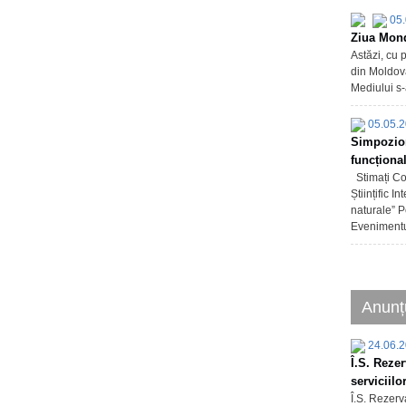
05.
Ziua Mond
Astăzi, cu 
din Moldova,
Mediului s-
05.05.
Simpozion 
funcționa
Stimați Col
Științific 
naturale” 
Evenimentul
Anunț
24.06.
Î.S. Rezer
serviciilo
Î.S. Rezerva