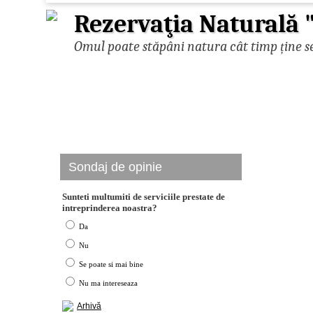
Rezervaţia Naturală 
Omul poate stăpâni natura cât timp ține se
Sondaj de opinie
Sunteti multumiti de serviciile prestate de
intreprinderea noastra?
Da
Nu
Se poate si mai bine
Nu ma intereseaza
Arhivă