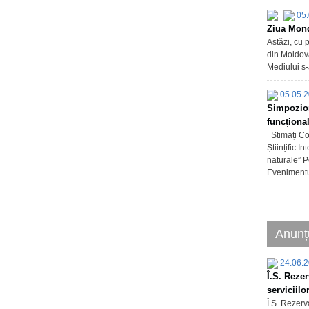
05.
Ziua Mond
Astăzi, cu 
din Moldova,
Mediului s-
05.05.
Simpozion 
funcționa
Stimați Col
Științific 
naturale” 
Evenimentul
Anunț
24.06.
Î.S. Rezer
serviciilo
Î.S. Rezerva