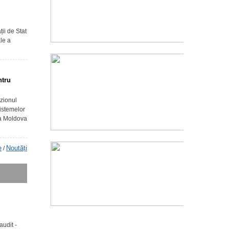
ții de Stat
ale a
ntru
ozionul
sistemelor
ca Moldova
e
Noutăți
/
audit -