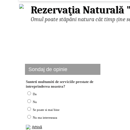
Rezervaţia Naturală 
Omul poate stăpâni natura cât timp ține se
Sondaj de opinie
Sunteti multumiti de serviciile prestate de
intreprinderea noastra?
Da
Nu
Se poate si mai bine
Nu ma intereseaza
Arhivă