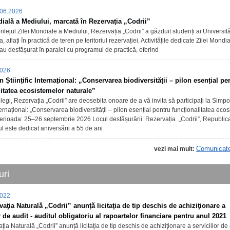
06.2026
ială a Mediului, marcată în Rezervația „Codrii”
prilejul Zilei Mondiale a Mediului, Rezervația „Codrii” a găzduit studenți ai Universită
 aflați în practică de teren pe teritoriul rezervației. Activitățile dedicate Zilei Mondi
au desfășurat în paralel cu programul de practică, oferind
2026
Științific Internațional: „Conservarea biodiversității – pilon esențial pe
litatea ecosistemelor naturale”
egi, Rezervația „Codrii” are deosebita onoare de a vă invita să participați la Simp
Internațional: „Conservarea biodiversității – pilon esențial pentru funcționalitatea eco
Perioada: 25–26 septembrie 2026 Locul desfășurării: Rezervația „Codrii”, Republi
 este dedicat aniversării a 55 de ani
Comunicat
vezi mai mult:
uri
2022
vaţia Naturală „Codrii” anunță licitaţia de tip deschis de achiziţionare a
r de audit - auditul obligatoriu al rapoartelor financiare pentru anul 2021
ţia Naturală „Codrii” anunță licitaţia de tip deschis de achiziţionare a serviciilor de 